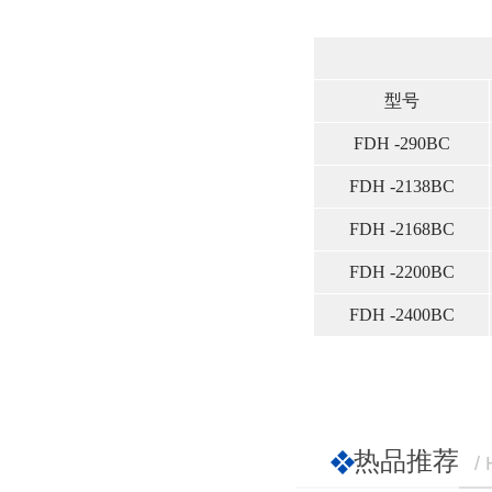
型号
FDH -290BC
FDH -2138BC
FDH -2168BC
FDH -2200BC
FDH -2400BC
热品推荐
/