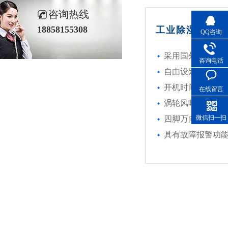
咨询热线
18858155308
工业除湿机产品特
QQ咨询
采用国外进口名牌
咨询电话
自由设定和控制
开机时间自由设定（1
在线留言
涡轮风叶除湿更强劲
微信扫一扫
四脚万向轮，移动
具有故障报警功能