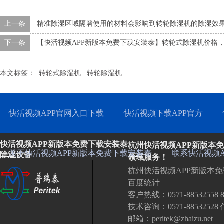
上一条
精准除湿区域隔墙使用的材料会影响到转轮除湿机的除湿效果吗
下一条
【快活视频APP新版本免费下载安装泰】转轮式除湿机价格，转轮
本文标签：
转轮式除湿机
转轮除湿机
快活视频APP官网入口下载
快活视频下载APP官方
快活视频APP新版本免费下载安装泰
杭州快活视频APP新版本
关于快活视频APP新版本免费下载安装泰
联系快活视频
除湿设备
领域服务！
杭州快活视频APP新版本免
百度统计
客户热线：0571-88532558 8
技术咨询：0571-88532528 传真
邮箱：peritek@zhaizu.net