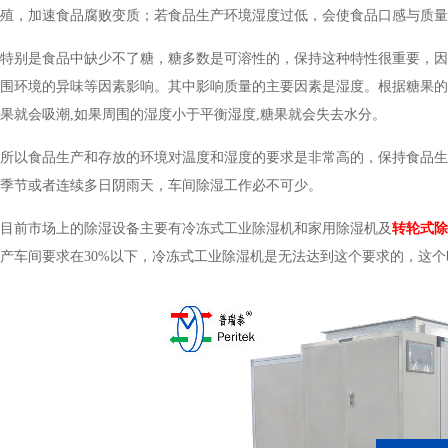
殖，加速食品腐败变质；若食品生产环境湿度过低，会使食品口感与质量有
特别是食品中缺少不了糖，糖多数是可溶性的，保持这种特性很重要，因为糖分结
围环境的异味等因素影响。其中影响质量的主要因素是湿度。根据糖果
果就会吸潮,如果周围的湿度小于平衡湿度,糖果就会失去水分。
所以食品生产和存放的环境对温度和湿度的要求是非常高的，保持食品生产车间的
季节或者连续多日阴雨天，车间除湿工作必不可少。
目前市场上的除湿设备主要有冷冻式工业除湿机和家用除湿机及
转轮式除
产车间要求在30%以下，冷冻式工业除湿机是无法达到这个要求的，这