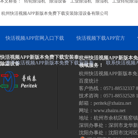
本文标签：
转轮除湿机
除湿设备
工业除湿机
除湿机
工业转轮除湿
杭州快活视频APP新版本免费下载安装除湿设备有限公司
快活视频APP官网入口下载
快活视频下载APP官方
快活视频APP新版本免费下载安装泰
杭州快活视频APP新版本
关于快活视频APP新版本免费下载安装泰
联系快活视频
除湿设备
领域服务！
杭州快活视频APP新版本
百度统计
客户热线：0571-88532337 8
技术咨询：0571-88532528 18
邮箱：peritek@zhaizu.net
网址：www.zhaizu.net
地址：杭州市余杭区瓶窑
深圳办事处：深圳市龙华新区大
沈阳办事处：沈阳市沈河区北站