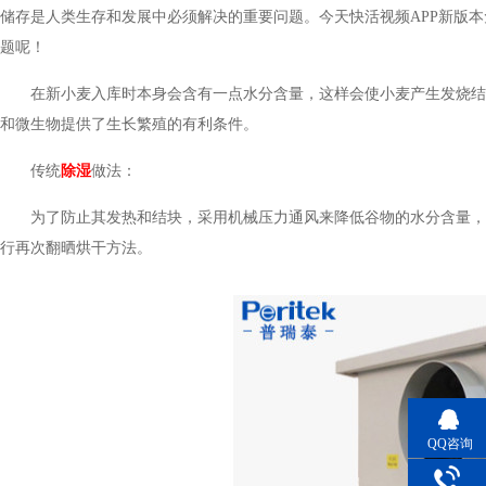
储存是人类生存和发展中必须解决的重要问题。今天快活视频APP新版
题呢！
在新小麦入库时本身会含有一点水分含量，这样会使小麦产生发烧结块现
和微生物提供了生长繁殖的有利条件。
传统
除湿
做法：
为了防止其发热和结块，采用机械压力通风来降低谷物的水分含量，
行再次翻晒烘干方法。
QQ咨询