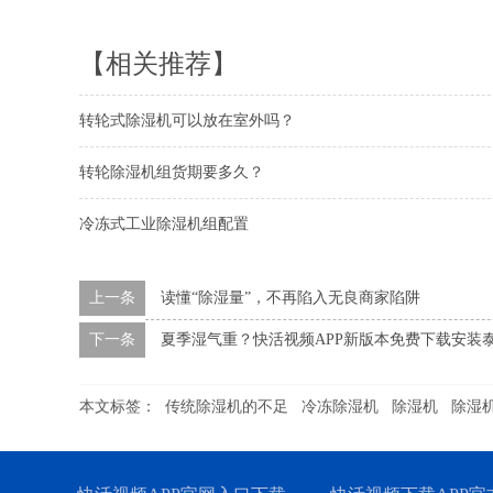
【相关推荐】
转轮式除湿机可以放在室外吗？
转轮除湿机组货期要多久？
冷冻式工业除湿机组配置
上一条
读懂“除湿量”，不再陷入无良商家陷阱
下一条
夏季湿气重？快活视频APP新版本免费下载安
本文标签：
传统除湿机的不足
冷冻除湿机
除湿机
除湿