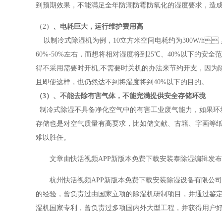
到预期效果，不能满足全年防潮防霉防氧化的湿度要求，造
（2）
、
电耗巨大，运行维护费用高
以制冷式除湿机为例，
10立方米空间电耗约为300W/h，
60%-50%左右，而想将相对湿度将到25℃、40%以下的安
得不采用需要时
开机
,不需要时关机的办法来节约开支，因
且即使这样，也仍然达不到将湿度将到
40%以下的目的。
（
3）
、
不能去除有害气体，不能完满提供安全存储环境
制冷式除湿不具备净化空气中的有害工业废气能力，如果环
存储也是对空气质量有高要求，比如储文献、古籍、字
难以胜任。
文章由快活视频APP新版本免费下载安装泰除湿编辑发布
杭州快活视频APP新版本免费下载安装除湿设备有限公
的经验，曾负责过由国家立项的除湿机研制项目，并通过鉴
湿机国家专利，曾负责过多项国内外大型工程，并获得用户好评