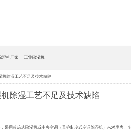
除湿机厂家
工业除湿机
湿机除湿工艺不足及技术缺陷
湿机除湿工艺不足及技术缺陷
，采用冷冻式除湿机或中央空调（又称制冷式空调除湿机）来对库房、车间