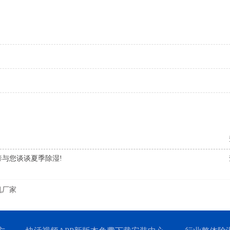
装泰与您谈谈夏季除湿!
机厂家