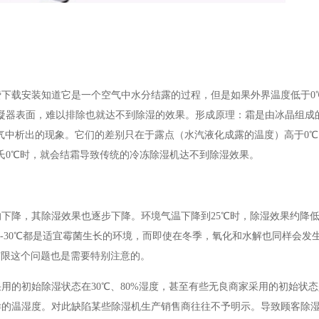
载安装知道它是一个空气中水分结露的过程，但是如果外界温度低于
凝器表面，难以排除也就达不到除湿的效果。形成原理：霜是由冰晶组成的
分从空气中析出的现象。它们的差别只在于露点（水汽液化成露的温度）高于0℃
℃时，就会结霜导致传统的冷冻除湿机达不到除湿效果。
的下降，其除湿效果也逐步下降。环境气温下降到
25℃时，除湿效果约降低50
温10-30℃都是适宜霉菌生长的环境，而即使在冬季，氧化和水解也同样会发生
有限这个问题也是需要特别注意的。
湿状态在30℃、80%湿度，甚至有些无良商家采用的初始状态是30℃
度。对此缺陷某些除湿机生产销售商往往不予明示。导致顾客