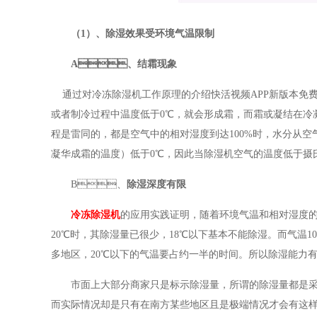
（
1）
、
除湿效果受环境气温限制
A、结霜现象
通过对冷冻除湿机工作原理的介绍快活视频APP新版本免费下
或者制冷过程中温度低于0℃，就会形成霜，而霜或凝结在冷
程是雷同的，都是空气中的相对湿度到达100%时，水
凝华成霜的温度）低于0℃，因此当除湿机空气的温度低于摄氏0
B、
除湿深度有限
冷冻除湿机
的应用实践证明，随着环境气温和相对湿度
20℃时，其除湿量已很少，18℃以下基本不能除湿。而气
多地区
，
20℃以下的气温要占约一半的时间。所以除湿能力
市面上大部分商家只是标示除湿量，所谓的除湿量都是采用的初始除
而实际情况却是只有在南方某些地区且是极端情况才会有这样的温湿